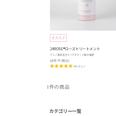
オススメ
24ROSE®ローズトリートメント
アミノ酸系処方×ヘアダメージ集中補修
4,070
円
(税込
)
10レビュー
1件の商品
カテゴリー一覧