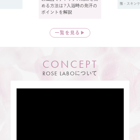
策・スキン
める方法は？入浴時の発汗の
ポイントを解説
一覧を見る▶
C
O
N
C
E
P
T
ROSE LABO
について