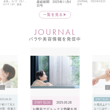
未来」 6/12（水）、
JOURNAL 2025年9月25
産経新聞 2025年11月4
6/19（水）放送
日号
日号
一覧を見る▶
J
O
U
R
N
A
L
バラや美容情報を発信中
2025.04.30
STAFF BLOG
STAFF BLOG
2025.05.28
？老けて見え
お風呂上が
対策・改善方
は？入浴中
お風呂でデトックス効果を高