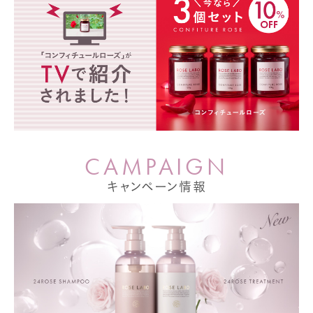
C
A
M
P
A
I
G
N
キャンペーン情報