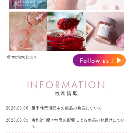
@roselabo.japan
I
N
F
O
R
M
A
T
I
O
N
最新情報
2026.08.06
夏季休業期間中の商品の発送について
2026.08.05
令和8年熊本地震の影響による商品のお届けについ
て