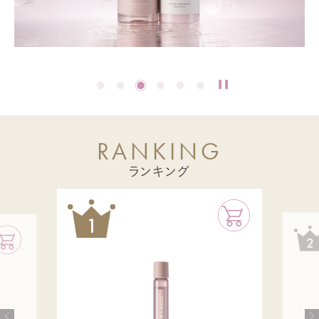
R
A
N
K
I
N
G
ランキング