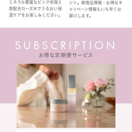
ミネラル豊富なピンク岩塩と
ント。新商品情報・お得なキ
高配合ローズ水でうるおい保
ャンペーン情報もいち早くお
湿ケアをお楽しみください。
届けします。
S
U
B
S
C
R
I
P
T
I
O
N
お得な定期便サービス