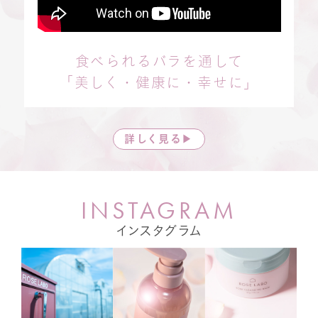
食べられるバラを通して
「美しく・健康に・幸せに」
詳しく見る▶
I
N
S
T
A
G
R
A
M
インスタグラム