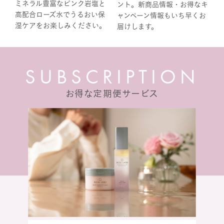
ミネラル豊富なピンク岩塩と
ント。新商品情報・お得なキ
高配合ローズ水でうるおい保
ャンペーン情報もいち早くお
湿ケアをお楽しみください。
届けします。
S
U
B
S
C
R
I
P
T
I
O
N
お得な定期便サービス