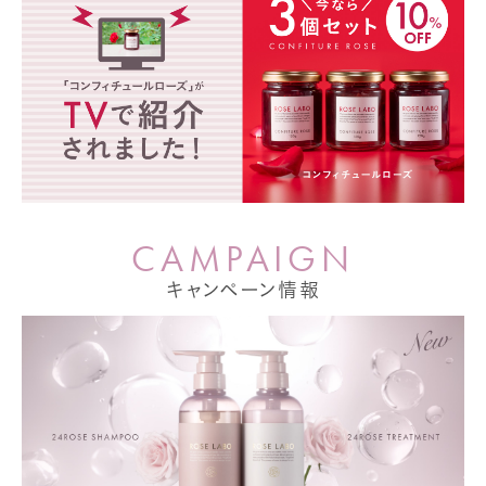
C
A
M
P
A
I
G
N
キャンペーン情報