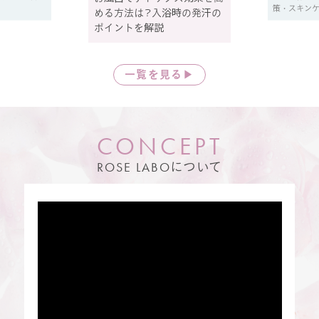
策・スキン
める方法は？入浴時の発汗の
ポイントを解説
一覧を見る▶
C
O
N
C
E
P
T
ROSE LABO
について