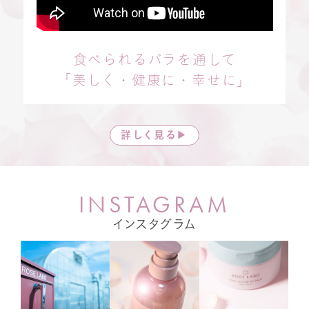
食べられるバラを通して
「美しく・健康に・幸せに」
詳しく見る▶
I
N
S
T
A
G
R
A
M
インスタグラム