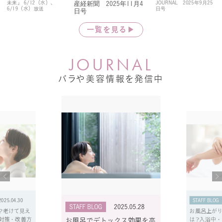
未来」 6/12（水）、
JOURNAL 2025年9月25
産経新聞 2025年11月4
6/19（水）放送
日号
日号
一覧を見る▶
J
O
U
R
N
A
L
バラや美容情報を発信中
2025.04.30
STAFF BLOG
STAFF BLOG
2025.05.28
？老けて見え
お風呂上が
対策・改善方
は？入浴中
お風呂でデトックス効果を高