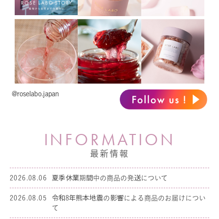
@roselabo.japan
I
N
F
O
R
M
A
T
I
O
N
最新情報
2026.08.06
夏季休業期間中の商品の発送について
2026.08.05
令和8年熊本地震の影響による商品のお届けについ
て