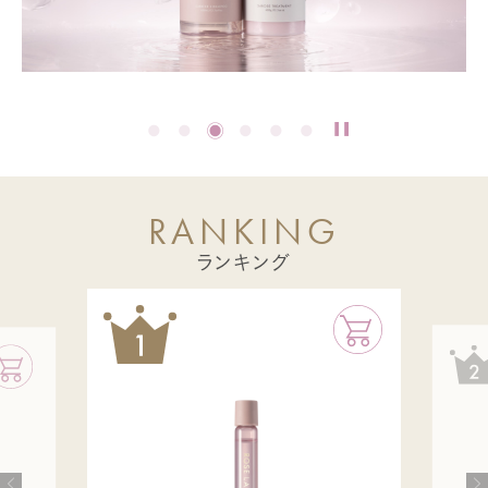
R
A
N
K
I
N
G
ランキング