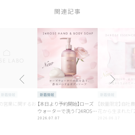
関連記事
新着情報
新着情報
新着情報
の営業に関するお
【本日より予約開始】ローズ
【数量限定】自社
ウォーターで洗う「24ROSE®
花から生まれた「24
ローズハンド＆ボディソー
ーズエッセンス20
2026.07.07
2026.06.17
プ」