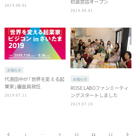
初直営店オープン
2019.08.01
2019.08.01
お知らせ
代表田中が「世界を変える起
お知らせ
業家」審査員就任
ROSE LABOファンミーティ
ングスタートしました
2019.07.11
2019.07.10
chevron_left
chevron_right
1
…
9
10
11
12