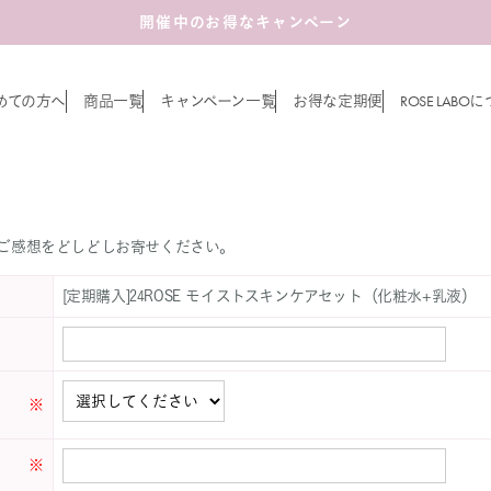
開催中のお得なキャンペーン
ROSE LABO
めての方へ
商品一覧
キャンペーン一覧
お得な定期便
に
お客様の声書き込み
ご感想をどしどしお寄せください。
[定期購入]24ROSE モイストスキンケアセット（化粧水+乳液）
※
※