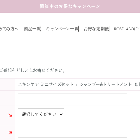
開催中のお得なキャンペーン
ROSE LABO
めての方へ
商品一覧
キャンペーン一覧
お得な定期便
に
お客様の声書き込み
ご感想をどしどしお寄せください。
スキンケア ミニサイズセット + シャンプー&トリートメント（5
※
※