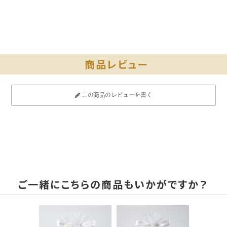
ローズモイストミルク：45mL
＜ローズマルチミスト＞
ハイブリッドローズ花水、スクワラン、BG、水、エチルヘ
キサン酸セチル、プロパンジオール、ペンチレングリコー
ル、塩化Na、ハイブリッドローズ花エキス、ヒアルロン酸
商品レビュー
Na、セラミドAP、セラミドAG、セラミドNP、セラミド
NG、セラミドEOP、シア脂、カニナバラ果実エキス、ホホ
バ種子油、カノラ油、サフラワー油、ローズマリー葉エキ
ス、セージ葉エキス、トウガラシ果実エキス、アルガニア
この商品のレビューを書く
スピノサ核油、トコフェロール、シアノコバラミン、ダイ
ズステロール、水添レシチン、クエン酸、クエン酸Na、キ
サンタンガム、ホウケイ酸（Ca/Na）、ピロ亜硫酸Na、酸
化銀、香料
※香料は天然由来成分100%です。
※BGは植物由来です。（保湿成分）
ご一緒にこちらの商品もいかがですか？
＜ローズモイストミルク＞
ハイブリッドローズ花水、水、グリセリン、スクワラン、
ペンチレングリコール、野菜油、ソルビトール、ベタイ
ン、ハイブリッドローズ花エキス、ヒアルロン酸Na、セラ