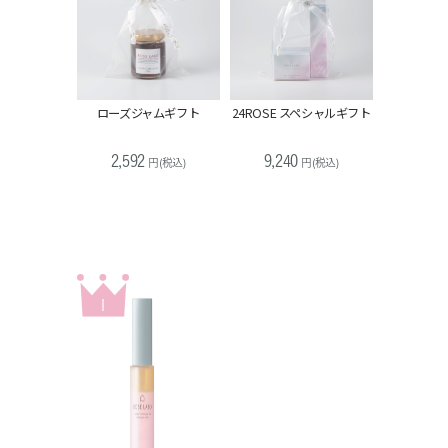
ミドAP、セラミドAG、セラミドEOP、セラミドNP、セラ
ミドNG、リンゴ果実培養細胞エキス、ブドウ果実細胞エ
キス、コメヌカエキス、酒粕エキス、ハトムギ種子エキ
ス、ザクロ果実エキス、キノア種子油、クダモノトケイソ
ウ種子油、サルビアヒスパニカ種子油、ヒマワリ種子油、
ローズジャムギフト
24ROSE スペシャルギフト
トウミツ、ダイズステロール、ウンデカン、トリデカン、
イソマルト、ラウリン酸メチルヘプチル、アニス酸Ｎａ、
レブリン酸Ｎａ、ヒドロキシプロピルデンプンリン酸、カ
2,592
9,240
円
(税込)
円
(税込)
ルボマー、キサンタンガム、ジステアリン酸ポリグリセリ
ル－３メチルグルコース、セスキオレイン酸ソルビタン、
水添レシチン、レシチン、リン脂質、ラウロイルグルタミ
ン酸ジ（フィトステリル／オクチルドデシル）糖脂質、Ｂ
Ｇ、プロパンジオール、オルニチン、水酸化K、トコフェ
ロール、フェノキシエタノール、セテアリルアルコール、
香料
1
※香料は天然由来成分100%です。
※BGは植物由来です。（保湿成分）