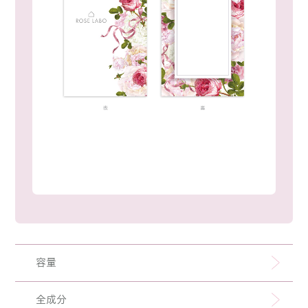
容量
全成分
ローズマルチミスト：50mL