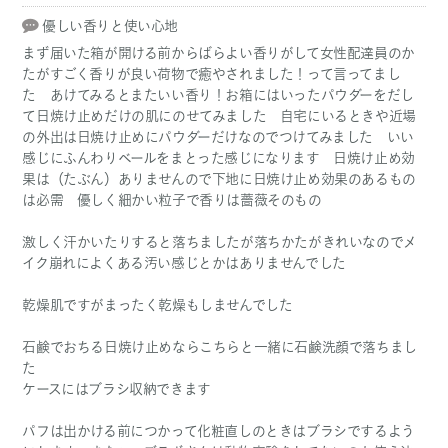
優しい香りと使い心地
まず届いた箱が開ける前からばらよい香りがして女性配達員のか
たがすごく香りが良い荷物で癒やされました！って言ってまし
た あけてみるとまたいい香り！お箱にはいったパウダーをだし
て日焼け止めだけの肌にのせてみました 自宅にいるときや近場
の外出は日焼け止めにパウダーだけなのでつけてみました いい
感じにふんわりベールをまとった感じになります 日焼け止め効
果は（たぶん）ありませんので下地に日焼け止め効果のあるもの
は必需 優しく細かい粒子で香りは薔薇そのもの
激しく汗かいたりすると落ちましたが落ちかたがきれいなのでメ
イク崩れによくある汚い感じとかはありませんでした
乾燥肌ですがまったく乾燥もしませんでした
石鹸でおちる日焼け止めならこちらと一緒に石鹸洗顔で落ちまし
た
ケースにはブラシ収納できます
パフは出かける前につかって化粧直しのときはブラシでするよう