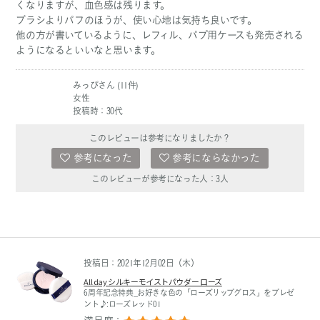
くなりますが、血色感は残ります。
ブラシよりパフのほうが、使い心地は気持ち良いです。
他の方が書いているように、レフィル、パプ用ケースも発売される
ようになるといいなと思います。
みっぴさん (11件)
女性
投稿時：30代
このレビューは参考になりましたか？
参考になった
参考にならなかった
このレビューが参考になった人：
3
人
投稿日：2021年12月02日（木）
All day シルキーモイストパウダー ローズ
6周年記念特典_お好きな色の「ローズリップグロス」をプレゼ
ント♪:ローズレッド01