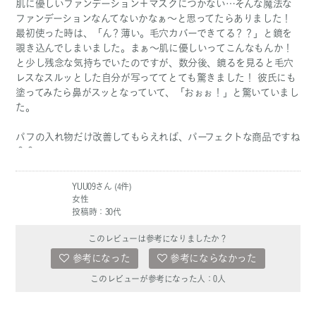
肌に優しいファンデーション＋マスクにつかない…そんな魔法な
ファンデーションなんてないかなぁ〜と思ってたらありました！
最初使った時は、「ん？薄い。毛穴カバーできてる？？」と鏡を
覗き込んでしまいました。まぁ〜肌に優しいってこんなもんか！
と少し残念な気持ちでいたのですが、数分後、鏡るを見ると毛穴
レスなスルッとした自分が写っててとても驚きました！ 彼氏にも
塗ってみたら鼻がスッとなっていて、「おぉぉ！」と驚いていまし
た。
パフの入れ物だけ改善してもらえれば、パーフェクトな商品ですね
＾＾
YUU09さん (4件)
女性
投稿時：30代
このレビューは参考になりましたか？
参考になった
参考にならなかった
このレビューが参考になった人：
0
人