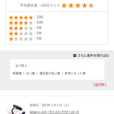
平均満足度：4.62ポイント
：32件
：20件
：0件
：0件
：0件
さらに条件を絞り込む
並び替え
新着順
|
古い順
|
満足度が高い順
|
参考になった順
（全52
件）
投稿日：2023年11月11日（土）
All day シルキーモイストパウダー ローズ