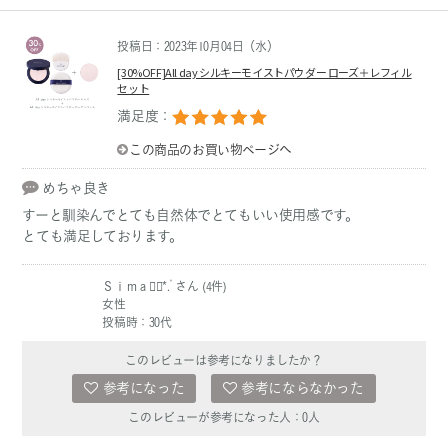
投稿日：2023年10月04日（水）
[30%OFF]All day シルキーモイストパウダー ローズ＋レフィル
セット
満足度：
この商品のお買い物ページへ
めちゃ良き
すーと馴染んでとても自然体でとてもいい使用感です。
とても満足しております。
Ｓｉｍａ❁⃘*.ﾟさん (4件)
女性
投稿時：30代
このレビューは参考になりましたか？
参考になった
参考にならなかった
このレビューが参考になった人：
0
人