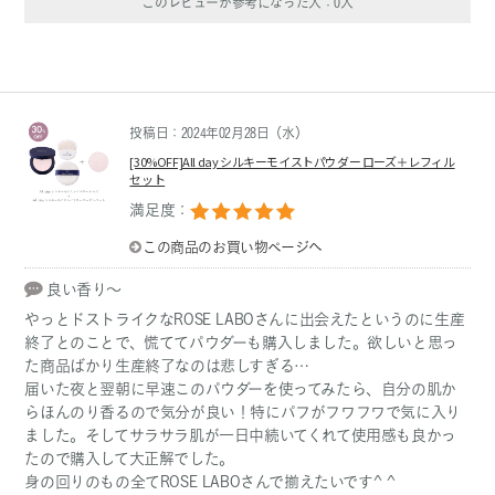
このレビューが参考になった人：
0
人
投稿日：2024年02月28日（水）
[30%OFF]All day シルキーモイストパウダー ローズ＋レフィル
セット
満足度：
この商品のお買い物ページへ
良い香り〜
やっとドストライクなROSE LABOさんに出会えたというのに生産
終了とのことで、慌ててパウダーも購入しました。欲しいと思っ
た商品ばかり生産終了なのは悲しすぎる…
届いた夜と翌朝に早速このパウダーを使ってみたら、自分の肌か
らほんのり香るので気分が良い！特にパフがフワフワで気に入り
ました。そしてサラサラ肌が一日中続いてくれて使用感も良かっ
たので購入して大正解でした。
身の回りのもの全てROSE LABOさんで揃えたいです^ ^