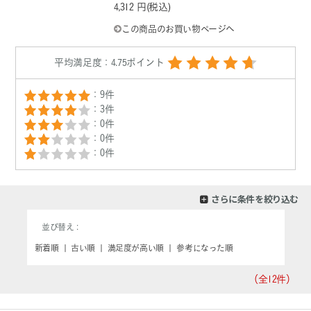
4,312 円(税込)
この商品のお買い物ページへ
平均満足度：4.75ポイント
：9件
：3件
：0件
：0件
：0件
さらに条件を絞り込む
並び替え
新着順
|
古い順
|
満足度が高い順
|
参考になった順
（全12
件）