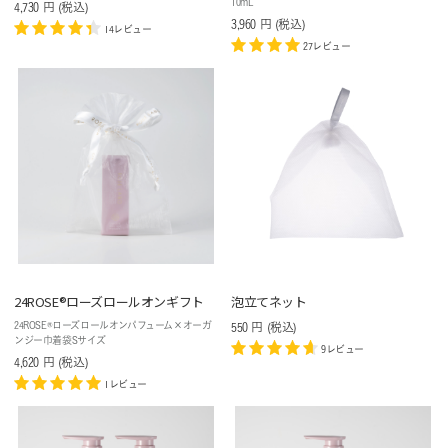
10mL
4,730
円
(税込
)
3,960
円
(税込
)
14レビュー
27レビュー
24ROSE®️ローズロールオンギフト
泡立てネット
24ROSE®️ローズロールオンパフューム×オーガ
550
円
(税込
)
ンジー巾着袋Sサイズ
9レビュー
4,620
円
(税込
)
1レビュー