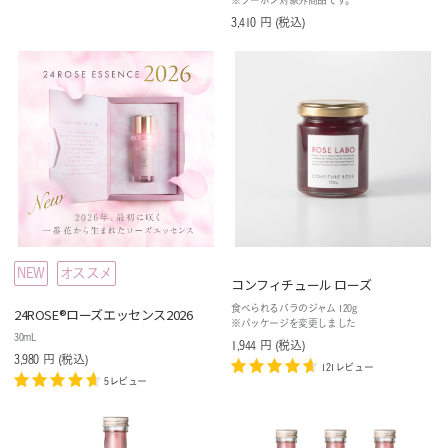
※クーポン対象外商品です。
3,410
円
(税込
)
NEW
オススメ
コンフィチュール ローズ
食べられるバラのジャム 120g
24ROSE®ローズエッセンス2026
※パッケージを変更しました
30mL
1,944
円
(税込
)
3,980
円
(税込
)
121レビュー
5レビュー