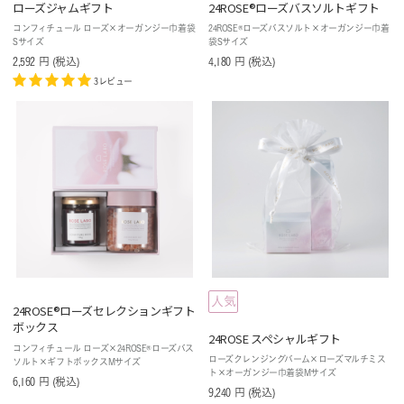
ローズジャムギフト
24ROSE®ローズバスソルトギフト
コンフィチュール ローズ×オーガンジー巾着袋
24ROSE®ローズバスソルト×オーガンジー巾着
Sサイズ
袋Sサイズ
2,592
円
(税込
)
4,180
円
(税込
)
3レビュー
人気
24ROSE®️ローズセレクションギフト
ボックス
24ROSE スペシャルギフト
コンフィチュール ローズ×24ROSE®ローズバス
ローズクレンジングバーム×ローズマルチミス
ソルト×ギフトボックスMサイズ
ト×オーガンジー巾着袋Mサイズ
6,160
円
(税込
)
9,240
円
(税込
)