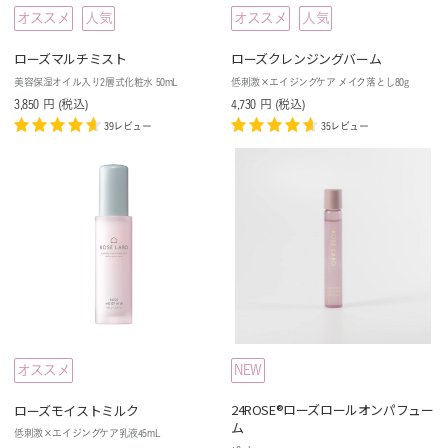
オススメ
人気
オススメ
人気
ローズマルチミスト
ローズクレンジングバーム
美容保湿オイル入り2層式化粧水 50mL
低刺激×エイジングケア メイク落とし80g
3,850
円
(税込
)
4,730
円
(税込
)
39レビュー
35レビュー
オススメ
NEW
24ROSE®️ローズロールオンパフュー
ローズモイストミルク
ム
低刺激×エイジングケア乳液45mL