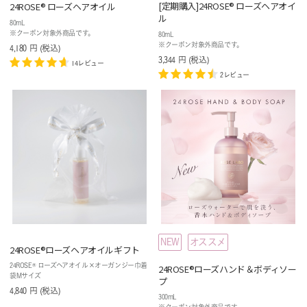
[定期購入]24ROSE® ローズヘアオイ
24ROSE® ローズヘアオイル
ル
80mL
※クーポン対象外商品です。
80mL
※クーポン対象外商品です。
4,180
円
(税込
)
3,344
円
(税込
)
14レビュー
2レビュー
NEW
オススメ
24ROSE®️ローズヘアオイルギフト
24ROSE® ローズヘアオイル×オーガンジー巾着
24ROSE®️ローズハンド＆ボディソー
袋Mサイズ
プ
4,840
円
(税込
)
300mL