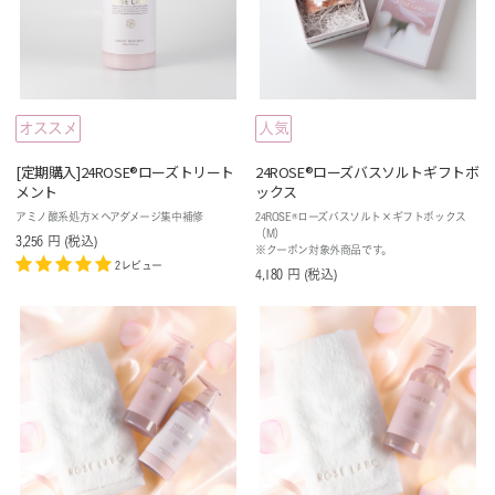
オススメ
人気
[定期購入]24ROSE®ローズトリート
24ROSE®️ローズバスソルトギフトボ
メント
ックス
アミノ酸系処方×ヘアダメージ集中補修
24ROSE®ローズバスソルト×ギフトボックス
（M）
3,256
円
(税込
)
※クーポン対象外商品です。
2レビュー
4,180
円
(税込
)