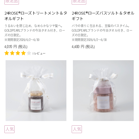
限定品
限定品
24ROSE®️ローズトリートメント＆タ
24ROSE®️ローズバスソルト＆タオル
オルギフト
ギフト
うるおいを閉じ込め、なめらかなツヤ髪へ。
バラの香りに包まれる、至福のバスタイム。
GOLDPEARLブランドの今治タオル付き、ロー
GOLDPEARLブランドの今治タオル付き、ロー
ズの日限定。
ズの日限定。
※期間限定2026/6/2〜6/30
※期間限定2026/6/2〜6/30
4,070
円
(税込
)
4,400
円
(税込
)
1レビュー
人気
人気