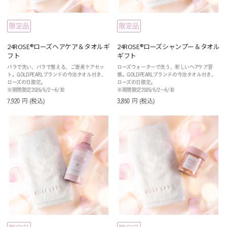
限定品
限定品
24ROSE®️ローズヘアケア＆タオルギ
24ROSE®️ローズシャンプー＆タオル
フト
ギフト
バラで洗い、バラで整える、ご褒美ケアセッ
ローズウォーターで洗う、新しいヘアケア習
ト。GOLDPEARLブランドの今治タオル付き、
慣。GOLDPEARLブランドの今治タオル付き、
ローズの日限定。
ローズの日限定。
※期間限定2026/6/2〜6/30
※期間限定2026/6/2〜6/30
7,920
円
(税込
)
3,850
円
(税込
)