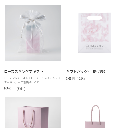
ローズスキンケアギフト
ギフトバッグ（手提げ袋）
ローズマルチミスト×ローズモイストミルク×
330
円
(税込
)
オーガンジー巾着袋Mサイズ
9,240
円
(税込
)