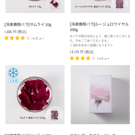
[冷凍食用バラ]ルージュロワイヤル
[冷凍食用バラ]サムライ 10g
200g
1,404
円
(税込
)
※バラの開花状況により、数に限りがございま
1レビュー
す。予めご了承くださいませ。
＜送料を含めた金額になります＞
13,176
円
(税込
)
1レビュー