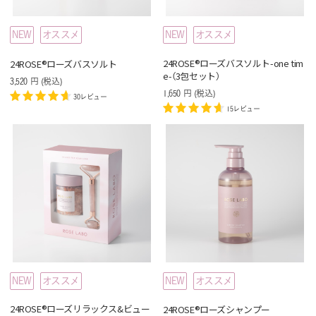
NEW
オススメ
NEW
オススメ
24ROSE®ローズバスソルト-one tim
24ROSE®ローズバスソルト
e-（3包セット）
3,520
円
(税込
)
1,650
円
(税込
)
30レビュー
15レビュー
NEW
オススメ
NEW
オススメ
24ROSE®ローズリラックス&ビュー
24ROSE®ローズシャンプー