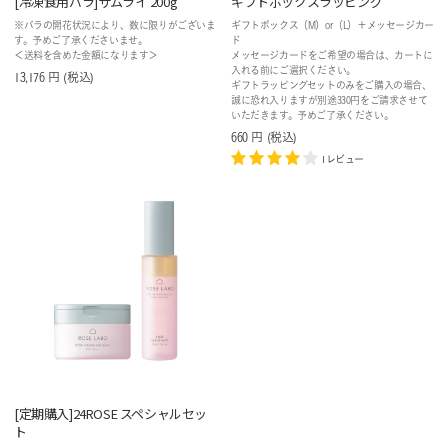
[冷凍食用バラ]サムライ 200g
ギフトボックスラッピング
※バラの開花状況により、数に限りがございま
ギフトボックス（M）or（L）＋メッセージカー
す。予めご了承くださいませ。
ド
＜送料を含めた金額になります＞
メッセージカードをご希望の場合は、カートに
入れる前にご選択ください。
13,176
円
(税込
)
ギフトラッピングセットのみをご購入の場合、
誠に恐れ入りますが別途330円をご請求させて
いただきます。予めご了承ください。
660
円
(税込
)
1レビュー
[定期購入]24ROSE スペシャルセッ
ト